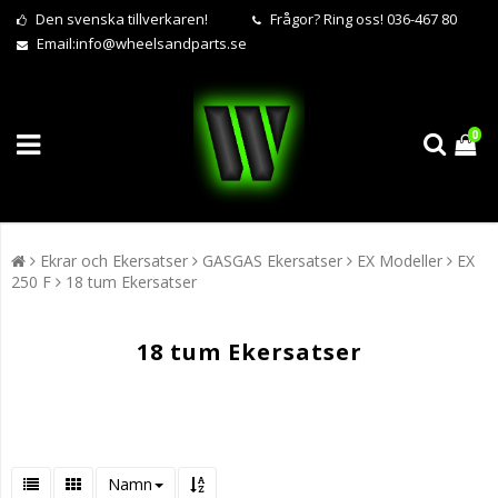
Den svenska tillverkaren!
Frågor?
Ring oss! 036-467 80
Email:
info@wheelsandparts.se
0
Ekrar och Ekersatser
GASGAS Ekersatser
EX Modeller
EX
250 F
18 tum Ekersatser
18 tum Ekersatser
Namn