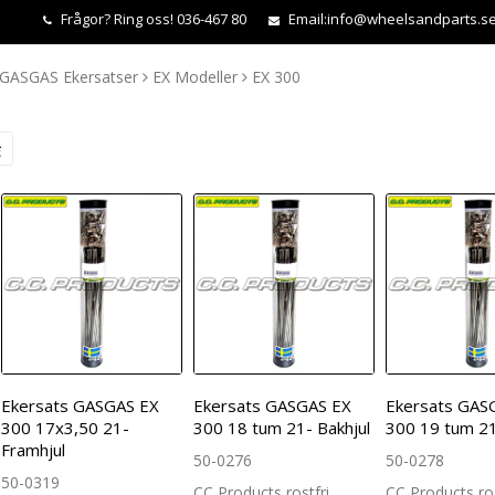
Frågor?
Ring oss! 036-467 80
Email:
info@wheelsandparts.s
GASGAS Ekersatser
EX Modeller
EX 300
Ekersats GASGAS EX
Ekersats GASGAS EX
Ekersats GAS
300 17x3,50 21-
300 18 tum 21- Bakhjul
300 19 tum 21
Framhjul
50-0276
50-0278
50-0319
CC Products rostfri
CC Products ros