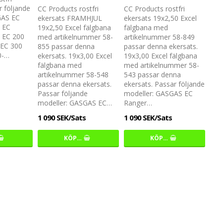
r följande
CC Products rostfri
CC Products rostfri
GAS EC
ekersats FRAMHJUL
ekersats 19x2,50 Excel
- EC
19x2,50 Excel fälgbana
fälgbana med
- EC 200
med artikelnummer 58-
artikelnummer 58-849
 EC 300
855 passar denna
passar denna ekersats.
0-…
ekersats. 19x3,00 Excel
19x3,00 Excel fälgbana
fälgbana med
med artikelnummer 58-
artikelnummer 58-548
543 passar denna
passar denna ekersats.
ekersats. Passar följande
Passar följande
modeller: GASGAS EC
modeller: GASGAS EC…
Ranger…
1 090 SEK/Sats
1 090 SEK/Sats
KÖP…
KÖP…