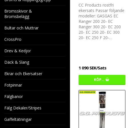
CC Products rostfri
ekersats Passar följande
Bromsskivor &
modeller: GASGAS EC
Bromsbelägg
Ranger 200 20- EC
Ranger 300 20- EC 200
Bultar och Muttrar
20- EC 250 20- EC 300
20- EC 250 F 20-…
CrossPro
Drev & Kedjor
Däck & Slang
1 090 SEK/Sats
Ekrar och Ekersatser
KÖP…
Fotpinnar
Fälgbanor
Fälg Dekaler/Stripes
Gaffeltätningar