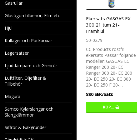
Gasrullar
Glasögon tillbehör, Film etc
Ekersats GASGAS EX
300 21 tum 21-
Hjul
Framhjul
50-0279
Kullager och Packboxar
CC Products rostfri
Lagersatser
ekersats Passar följande
modeller: GASGAS EC
Ljuddämpare och Grenrör
Ranger 200 20- EC
Ranger 300 20- EC 200
Luftfilter, Oljefilter &
20- EC 250 20- EC 300
Tillbehör
20- EC 250 F 20-…
890 SEK/Sats
Magura
KÖP…
Samco Kylarslangar och
Slangklämmor
Siffror & Bakgrunder
Tändstift NGK