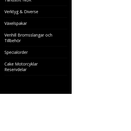
Verktyg & Diverse
Växelspakar
Venhill Bromsslangar och
Tillbehör
Specialorder
Cake Motorcyklar
Reservdelar