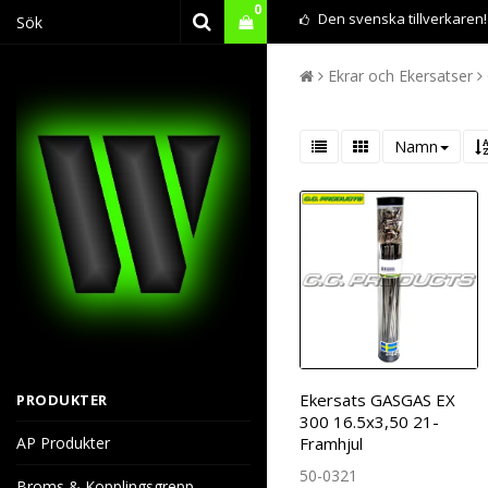
0
Den svenska tillverkaren!
Ekrar och Ekersatser
Namn
Ekersats GASGAS EX
PRODUKTER
300 16.5x3,50 21-
AP Produkter
Framhjul
50-0321
Broms & Kopplingsgrepp