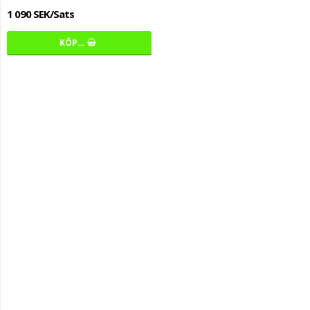
1 090 SEK/Sats
KÖP…