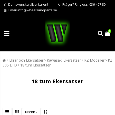
Den svenska tillverkaren!
Frågor?
Ring oss! 036-467 80
Email:
info@wheelsandparts.se
0
Ekrar och Ekersatser
Kawasaki Ekersatser
KZ Modeller
KZ
305 LTD
18 tum Ekersatser
18 tum Ekersatser
Namn