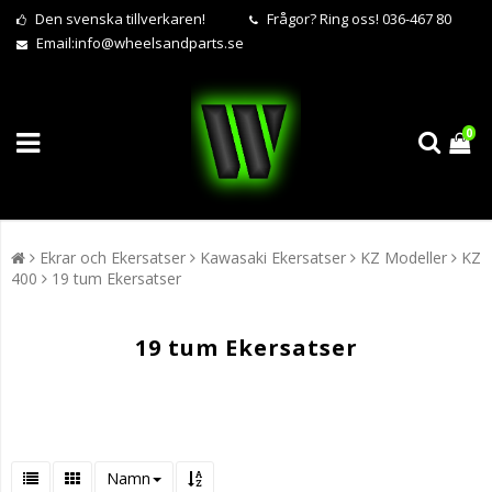
Den svenska tillverkaren!
Frågor?
Ring oss! 036-467 80
Email:
info@wheelsandparts.se
0
Ekrar och Ekersatser
Kawasaki Ekersatser
KZ Modeller
KZ
400
19 tum Ekersatser
19 tum Ekersatser
Namn