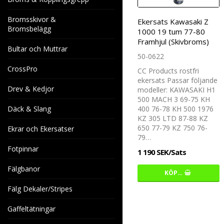
Bromsskivor &
Ekersats Kawasaki Z
Bromsbelägg
1000 19 tum 77-80
Framhjul (Skivbroms)
Bultar och Muttrar
50-0622
CrossPro
CC Products rostfri
ekersats Passar följande
Drev & Kedjor
modeller: KAWASAKI H1
500 MACH 3 69-75 KH
Däck & Slang
400 76-78 KH 500 1976
KZ 305 LTD 87-88 KZ
650 77-79 KZ 750 76-
Ekrar och Ekersatser
79…
Fotpinnar
1 190 SEK/Sats
Fälgbanor
KÖP…
Fälg Dekaler/Stripes
Gaffeltätningar