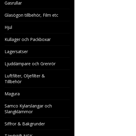
Gasrullar
Glasögon tillbehör, Film etc
Hjul
Kullager och Packboxar
Lagersatser
Ljuddämpare och Grenrör
Luftfilter, Oljefilter &
Tillbehör
Magura
Samco Kylarslangar och
Slangklämmor
Siffror & Bakgrunder
Tändstift NGK