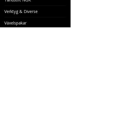
Verktyg & Diverse
Växelspakar
Venhill Bromsslangar och
Tillbehör
Specialorder
Cake Motorcyklar
Reservdelar
Wheels & Parts
Industrigatan 4
566 34 HABO
SVERIGE
info@wheelsandparts.se
036-467 80
Ångerformulär
SE559418-9135