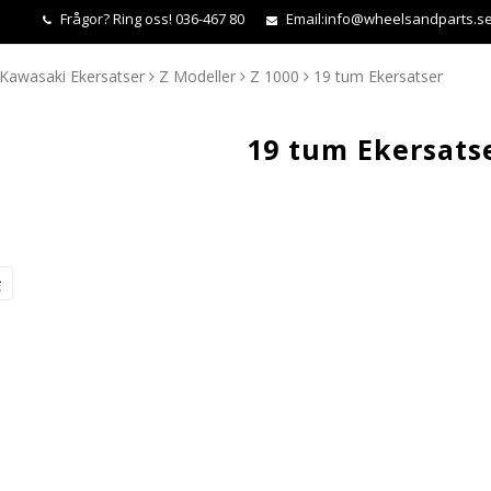
Frågor?
Ring oss! 036-467 80
Email:
info@wheelsandparts.s
Kawasaki Ekersatser
Z Modeller
Z 1000
19 tum Ekersatser
19 tum Ekersats