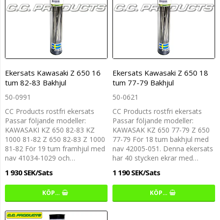
Ekersats Kawasaki Z 650 16
Ekersats Kawasaki Z 650 18
tum 82-83 Bakhjul
tum 77-79 Bakhjul
50-0991
50-0621
CC Products rostfri ekersats
CC Products rostfri ekersats
Passar följande modeller:
Passar följande modeller:
KAWASAKI KZ 650 82-83 KZ
KAWASAK KZ 650 77-79 Z 650
1000 81-82 Z 650 82-83 Z 1000
77-79 För 18 tum bakhjul med
81-82 För 19 tum framhjul med
nav 42005-051. Denna ekersats
nav 41034-1029 och…
har 40 stycken ekrar med…
1 930 SEK/Sats
1 190 SEK/Sats
KÖP…
KÖP…