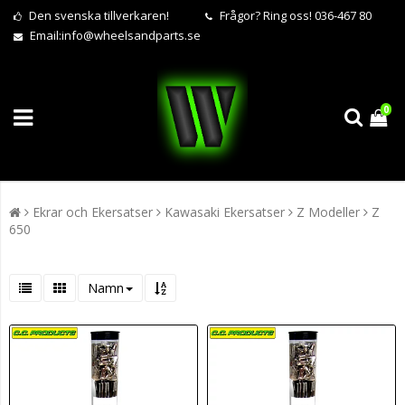
Den svenska tillverkaren!
Frågor?
Ring oss! 036-467 80
Email:
info@wheelsandparts.se
0
Ekrar och Ekersatser
Kawasaki Ekersatser
Z Modeller
Z
650
Namn