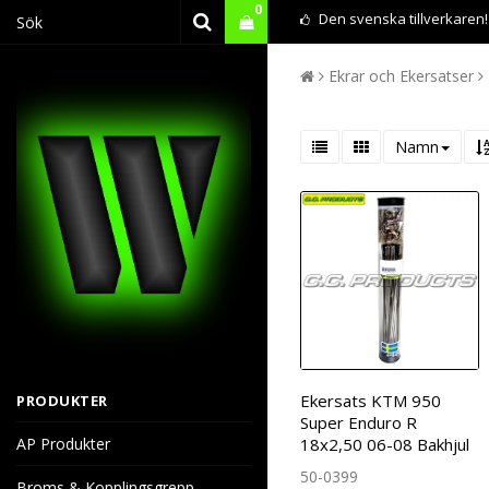
0
Den svenska tillverkaren!
Ekrar och Ekersatser
Namn
Ekersats KTM 950
PRODUKTER
Super Enduro R
AP Produkter
18x2,50 06-08 Bakhjul
50-0399
Broms & Kopplingsgrepp