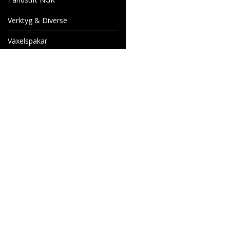
Verktyg & Diverse
Växelspakar
Venhill Bromsslangar och
Tillbehör
Specialorder
Cake Motorcyklar
Reservdelar
Wheels & Parts
Industrigatan 4
566 34 HABO
SVERIGE
info@wheelsandparts.se
036-467 80
Ångerformulär
SE559418-9135