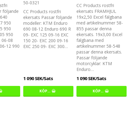
50-0321
tfri
CC Products rostfri
r följande
ekersats FRAMHJUL
CC Products rostfri
 640
19x2,50 Excel fälgbana
ekersats Passar följande
07 950
med artikelnummer 58-
modeller: KTM Enduro
05 950
855 passar denna
690 08-12 Enduro 690 R
005 950
ekersats. 19x3,00 Excel
09- EXC 125 09-16 EXC
R 06-08
fälgbana med
150 20- EXC 200 09-16
 06-12 990
artikelnummer 58-548
EXC 250 09- EXC 300…
passar denna ekersats.
Passar följande
motorcyklar: KTM
Enduro…
1 090 SEK/Sats
1 090 SEK/Sats
KÖP…
KÖP…