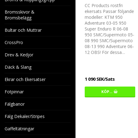
CC Products rostfri
ekersats Passar följande
Bromsskivor &
modeller: KTM 950
Bromsbelägg
Adventure 03-05 950
Super Enduro R 06-08
Bultar och Muttrar
950 SMC/Supermoto 05-
08 990 SMC/Supermoto
CrossPro
08-13 990 Adventure 06-
12 OBS! För dessa…
Drev & Kedjor
Däck & Slang
1 090 SEK/Sats
Ekrar och Ekersatser
Fotpinnar
KÖP…
Fälgbanor
Fälg Dekaler/Stripes
Gaffeltätningar