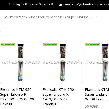
Frågor?
Ring oss! 036-467 80
Email:
info@wheelsandparts.s
KTM Ekersatser
Super Enduro Modeller
Super Enduro R 950
Ekersats KTM 950
Ekersats KTM 950
Ekersats KTM
Super Enduro R
Super Enduro R
Super Enduro
18x4,00/4,25 06-08
19x2,50 06-08
06-08 Framhju
Bakhjul
Framhjul
50-0398