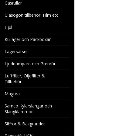
Gasrullar
Glasögon tillbehör, Film etc
Hjul
Kullager och Packboxar
Lagersatser
Ljuddämpare och Grenrör
Luftfilter, Oljefilter &
Tillbehör
Magura
Samco Kylarslangar och
Slangklämmor
Siffror & Bakgrunder
Tändstift NGK