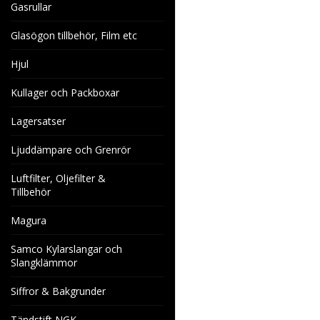
Gasrullar
Glasögon tillbehör, Film etc
Hjul
Kullager och Packboxar
Lagersatser
Ljuddämpare och Grenrör
Luftfilter, Oljefilter &
Tillbehör
Magura
Samco Kylarslangar och
Slangklämmor
Siffror & Bakgrunder
Tändstift NGK