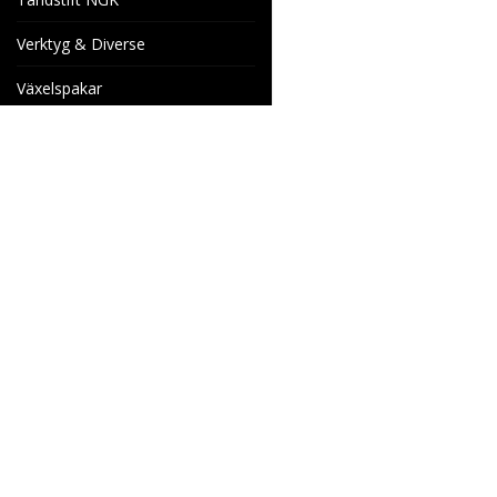
Verktyg & Diverse
Växelspakar
Venhill Bromsslangar och
Tillbehör
Specialorder
Cake Motorcyklar
Reservdelar
Wheels & Parts
Industrigatan 4
566 34 HABO
SVERIGE
info@wheelsandparts.se
036-467 80
Ångerformulär
SE559418-9135