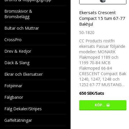
Bromsskivor &
Ekersats Crescent
Bromsbelägg
Compact 15 tum 67-77
Bakhjul
Bultar och Muttrar
50-1820
CrossPro
CC Products rostfri
ekersats Passar följande
Drev & Kedjor
modeller: MONARK
Flakmoped 1189 och
Däck & Slang
1199 70-84 MCB
Flakmoped 66-84
CRESCENT Compact Bak
Ekrar och Ekersatser
1240, 1247, 1248 och
1252 67-77 MUSTANG…
Fotpinnar
650 SEK/Sats
Fälgbanor
KÖP…
Fälg Dekaler/Stripes
Gaffeltätningar