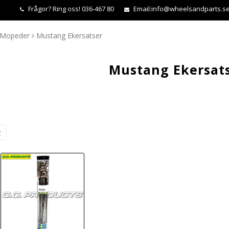
Frågor?
Ring oss! 036-467 80
Email:
info@wheelsandparts.s
Mopeder
Mustang Ekersatser
Mustang Ekersat