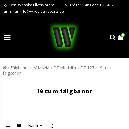
Den svenska tillverkaren!
Frågor?
Ring oss! 036-467 80
Email:
info@wheelsandparts.se
0
Fälgbanor
YAMAHA
DT Modeller
DT 125
19 tum
fälgbanor
19 tum fälgbanor
Namn