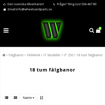
Den svenska tillverkaren!
Frågor?
Ring oss! 036-467 80
Email:
info@wheelsandparts.se
0
Fälgbanor
YAMAHA
IT Modeller
IT 250
18 tum fälgbanor
18 tum fälgbanor
Namn