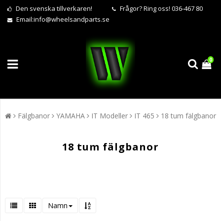
Den svenska tillverkaren!
Frågor?
Ring oss! 036-467 80
Email:
info@wheelsandparts.se
0
Fälgbanor
YAMAHA
IT Modeller
IT 465
18 tum fälgbanor
18 tum fälgbanor
Namn