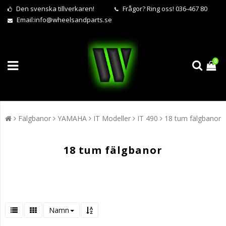
Den svenska tillverkaren!
Frågor?
Ring oss! 036-467 80
Email:
info@wheelsandparts.se
0
Fälgbanor
YAMAHA
IT Modeller
IT 490
18 tum fälgbanor
18 tum fälgbanor
Namn