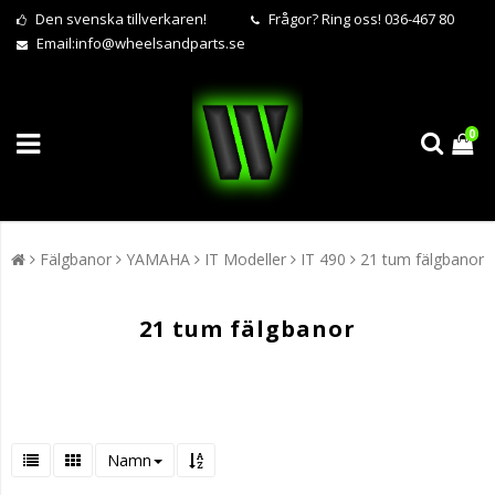
Den svenska tillverkaren!
Frågor?
Ring oss! 036-467 80
Email:
info@wheelsandparts.se
0
Fälgbanor
YAMAHA
IT Modeller
IT 490
21 tum fälgbanor
21 tum fälgbanor
Namn