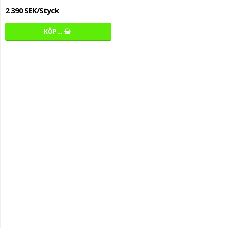
2 390 SEK/Styck
KÖP…