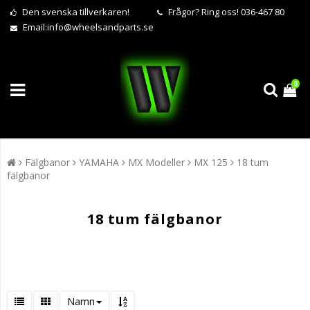
Den svenska tillverkaren!
Frågor?
Ring oss! 036-467 80
Email:
info@wheelsandparts.se
0
Fälgbanor
YAMAHA
MX Modeller
MX 125
18 tum
fälgbanor
18 tum fälgbanor
Namn