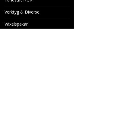
Verktyg & Diverse
Växelspakar
Venhill Bromsslangar och
Tillbehör
Specialorder
Cake Motorcyklar
Reservdelar
Wheels & Parts
Industrigatan 4
566 34 HABO
SVERIGE
info@wheelsandparts.se
036-467 80
Ångerformulär
SE559418-9135