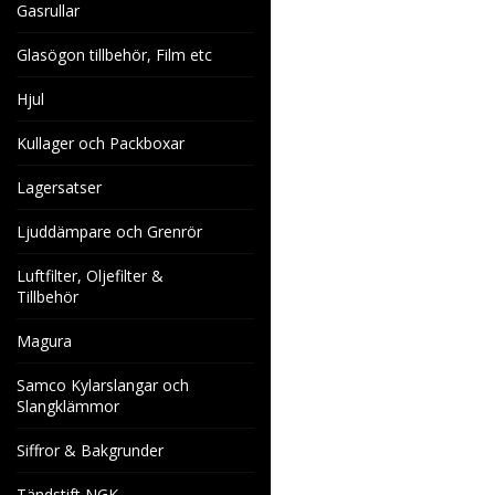
Gasrullar
Glasögon tillbehör, Film etc
Hjul
Kullager och Packboxar
Lagersatser
Ljuddämpare och Grenrör
Luftfilter, Oljefilter &
Tillbehör
Magura
Samco Kylarslangar och
Slangklämmor
Siffror & Bakgrunder
Tändstift NGK