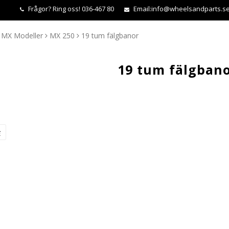
Frågor?
Ring oss! 036-467 80
Email:
info@wheelsandparts.s
MX Modeller
MX 250
19 tum fälgbanor
19 tum fälgban