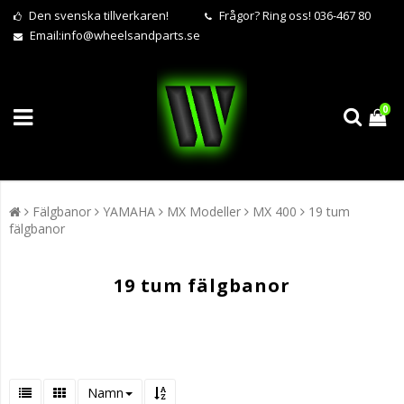
Den svenska tillverkaren!
Frågor?
Ring oss! 036-467 80
Email:
info@wheelsandparts.se
0
Fälgbanor
YAMAHA
MX Modeller
MX 400
19 tum
fälgbanor
19 tum fälgbanor
Namn