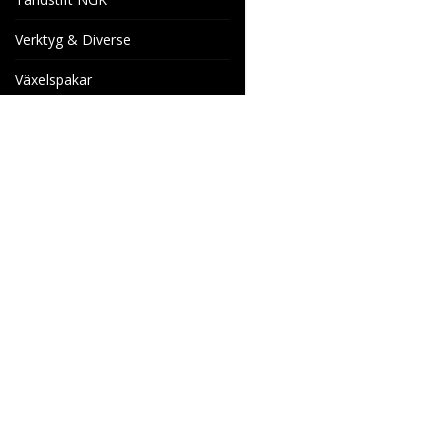
Verktyg & Diverse
Växelspakar
Venhill Bromsslangar och
Tillbehör
Specialorder
Cake Motorcyklar
Reservdelar
Wheels & Parts
Industrigatan 4
566 34 HABO
SVERIGE
info@wheelsandparts.se
036-467 80
Ångerformulär
SE559418-9135