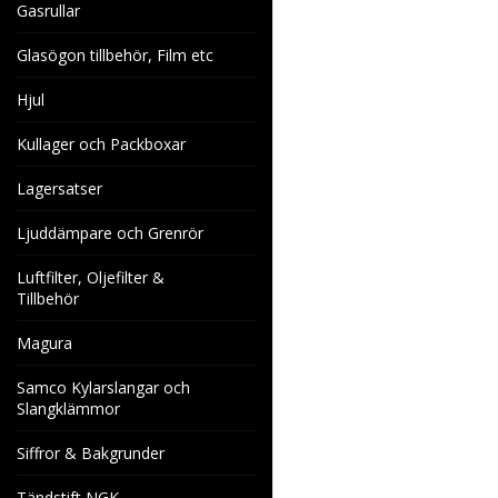
Gasrullar
Glasögon tillbehör, Film etc
Hjul
Kullager och Packboxar
Lagersatser
Ljuddämpare och Grenrör
Luftfilter, Oljefilter &
Tillbehör
Magura
Samco Kylarslangar och
Slangklämmor
Siffror & Bakgrunder
Tändstift NGK