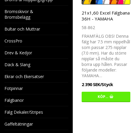
Bromsskivor &
21x1,60 Excel Fälgbana
Bromsbelägg
36H - YAMAHA
58-862
Bultar och Muttrar
FRAMFÄLG OBS! Denna
CrossPro
fälg har 7.5 mm nippelhål
som passar 275 nipplar
Drev & Kedjor
(7.0 mm). Har du större
nipplar så måste du
borra upp hålen. Passar
Däck & Slang
följande modeller:
YAMAHA…
Ekrar och Ekersatser
2 390 SEK/Styck
Fotpinnar
KÖP…
Fälgbanor
Fälg Dekaler/Stripes
Gaffeltätningar