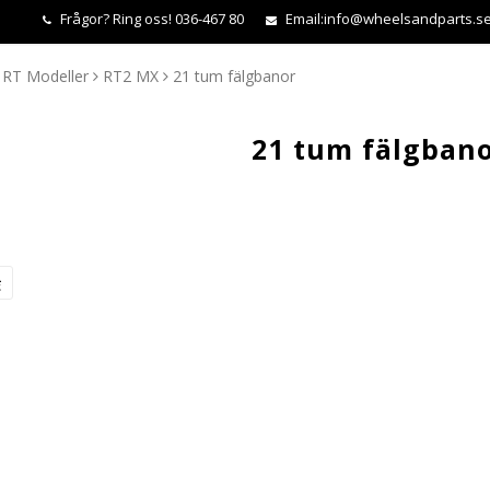
Frågor?
Ring oss! 036-467 80
Email:
info@wheelsandparts.s
RT Modeller
RT2 MX
21 tum fälgbanor
21 tum fälgban