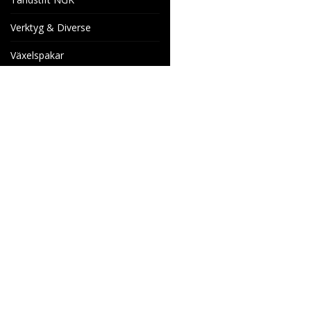
Verktyg & Diverse
Växelspakar
Venhill Bromsslangar och
Tillbehör
Specialorder
Cake Motorcyklar
Reservdelar
Wheels & Parts
Industrigatan 4
566 34 HABO
SVERIGE
info@wheelsandparts.se
036-467 80
Ångerformulär
SE559418-9135