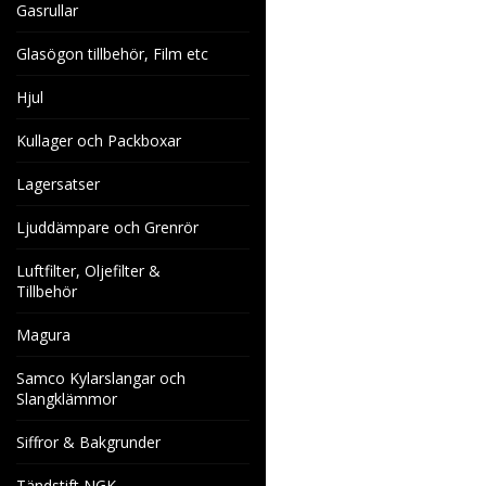
Gasrullar
Glasögon tillbehör, Film etc
Hjul
Kullager och Packboxar
Lagersatser
Ljuddämpare och Grenrör
Luftfilter, Oljefilter &
Tillbehör
Magura
Samco Kylarslangar och
Slangklämmor
Siffror & Bakgrunder
Tändstift NGK