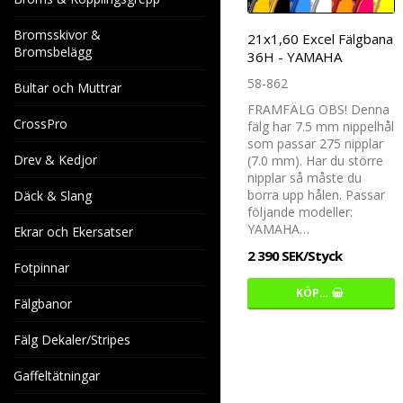
Bromsskivor &
21x1,60 Excel Fälgbana
Bromsbelägg
36H - YAMAHA
58-862
Bultar och Muttrar
FRAMFÄLG OBS! Denna
CrossPro
fälg har 7.5 mm nippelhål
som passar 275 nipplar
Drev & Kedjor
(7.0 mm). Har du större
nipplar så måste du
borra upp hålen. Passar
Däck & Slang
följande modeller:
YAMAHA…
Ekrar och Ekersatser
2 390 SEK/Styck
Fotpinnar
KÖP…
Fälgbanor
Fälg Dekaler/Stripes
Gaffeltätningar