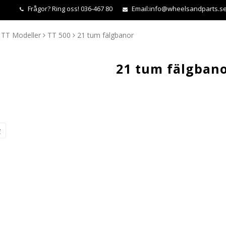
Frågor?
Ring oss! 036-467 80
Email:
info@wheelsandparts.s
TT Modeller
TT 500
21 tum fälgbanor
21 tum fälgban