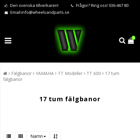
Den svenska tillverkaren!
Frågor?
Ring oss! 036-467 80
Email:
info@wheelsandparts.se
0
Fälgbanor
YAMAHA
TT Modeller
TT 600
17 tum
fälgbanor
17 tum fälgbanor
Namn