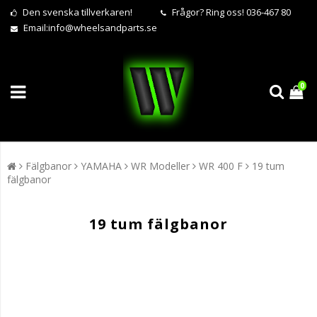
Den svenska tillverkaren!
Frågor?
Ring oss! 036-467 80
Email:
info@wheelsandparts.se
0
Fälgbanor
YAMAHA
WR Modeller
WR 400 F
19 tum
fälgbanor
19 tum fälgbanor