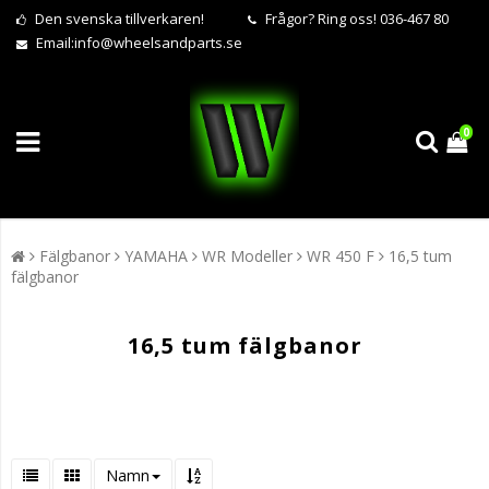
Den svenska tillverkaren!
Frågor?
Ring oss! 036-467 80
Email:
info@wheelsandparts.se
0
Fälgbanor
YAMAHA
WR Modeller
WR 450 F
16,5 tum
fälgbanor
16,5 tum fälgbanor
Namn