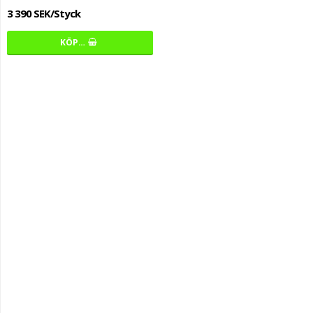
3 390 SEK/Styck
KÖP…