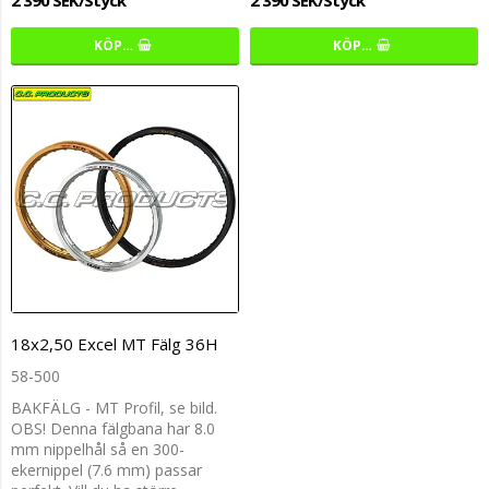
2 390 SEK/Styck
2 390 SEK/Styck
KÖP…
KÖP…
18x2,50 Excel MT Fälg 36H
58-500
BAKFÄLG - MT Profil, se bild.
OBS! Denna fälgbana har 8.0
mm nippelhål så en 300-
ekernippel (7.6 mm) passar