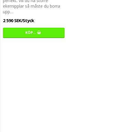
perfekt. Vill du ha större
ekernipplar så måste du borra
upp…
2 590 SEK/Styck
KÖP…