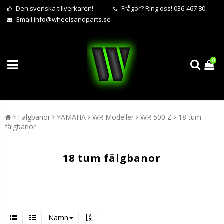
Den svenska tillverkaren!
Frågor?
Ring oss! 036-467 80
Email:
info@wheelsandparts.se
0
Fälgbanor
YAMAHA
WR Modeller
WR 500 Z
18 tum
fälgbanor
18 tum fälgbanor
Namn