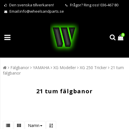
Den svenska tillverkaren!
Frågor?
Ring oss! 036-467 80
Email:
info@wheelsandparts.se
0
Fälgbanor
YAMAHA
XG Modeller
XG 250 Tricker
21 tum
fälgbanor
21 tum fälgbanor
Namn