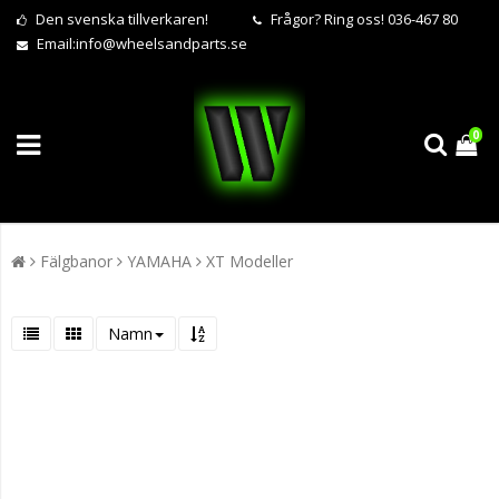
Den svenska tillverkaren!
Frågor?
Ring oss! 036-467 80
Email:
info@wheelsandparts.se
0
Fälgbanor
YAMAHA
XT Modeller
Namn