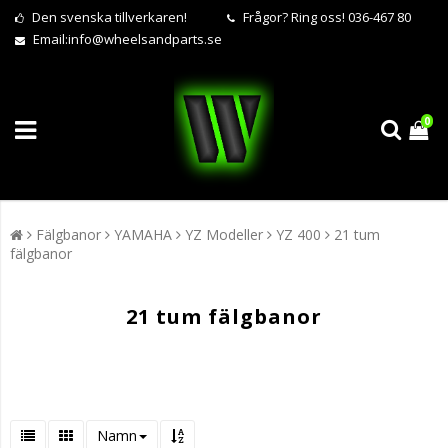
Den svenska tillverkaren!
Frågor?
Ring oss! 036-467 80
Email:
info@wheelsandparts.se
0
Fälgbanor
YAMAHA
YZ Modeller
YZ 400
21 tum
fälgbanor
21 tum fälgbanor
Namn