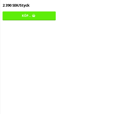
2 390 SEK/Styck
KÖP…