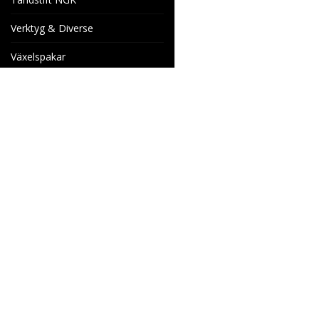
Verktyg & Diverse
Växelspakar
Venhill Bromsslangar och
Tillbehör
Specialorder
Cake Motorcyklar
Reservdelar
Wheels & Parts
Industrigatan 4
566 34 HABO
SVERIGE
info@wheelsandparts.se
036-467 80
Ångerformulär
SE559418-9135