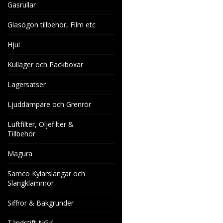
Gasrullar
Glasögon tillbehör, Film etc
Hjul
Kullager och Packboxar
Lagersatser
Ljuddämpare och Grenrör
Luftfilter, Oljefilter &
Tillbehör
Magura
Samco Kylarslangar och
Slangklämmor
Siffror & Bakgrunder
Tändstift NGK