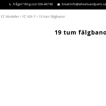
Frågor?
Ring oss! 036-467 80
Email:
info@wheelsandparts.s
YZ Modeller
YZ 426 F
19 tum fälgbanor
19 tum fälgban