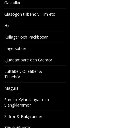
Gasrullar
Glasögon tillbehör, Film etc
Hjul
Kullager och Packboxar
Lagersatser
Ljuddämpare och Grenrör
Luftfilter, Oljefilter &
Tillbehör
Magura
Samco Kylarslangar och
Slangklämmor
Siffror & Bakgrunder
Tändstift NGK