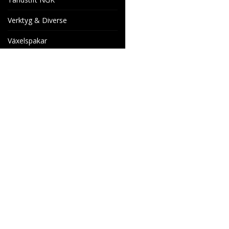
Verktyg & Diverse
Växelspakar
Venhill Bromsslangar och
Tillbehör
Specialorder
Cake Motorcyklar
Reservdelar
Wheels & Parts
Industrigatan 4
566 34 HABO
SVERIGE
info@wheelsandparts.se
036-467 80
Ångerformulär
SE559418-9135