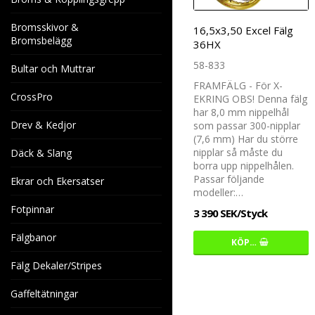
Bromsskivor &
16,5x3,50 Excel Fälg
Bromsbelägg
36HX
58-833
Bultar och Muttrar
FRAMFÄLG - För X-
CrossPro
EKRING OBS! Denna fälg
har 8,0 mm nippelhål
Drev & Kedjor
som passar 300-nipplar
(7,6 mm) Har du större
nipplar så måste du
Däck & Slang
borra upp nippelhålen.
Passar följande
Ekrar och Ekersatser
modeller:…
Fotpinnar
3 390 SEK/Styck
Fälgbanor
KÖP…
Fälg Dekaler/Stripes
Gaffeltätningar