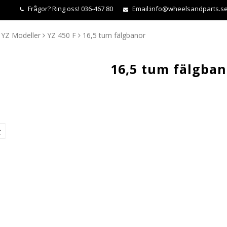
Frågor?
Ring oss! 036-467 80
Email:
info@wheelsandparts.s
YZ Modeller
YZ 450 F
16,5 tum fälgbanor
16,5 tum fälgban