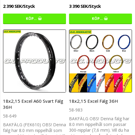
2 390 SEK/Styck
3 390 SEK/Styck
KÖP…
KÖP…
18x2,15 Excel A60 Svart Fälg
18x2,15 Excel Fälg 36H
36H
58-983
58-649
BAKFÄLG OBS! Denna fälg har
8.0 mm nippelhål som passar
BAKFÄLG (FEK610) OBS! Denna
300-nipplar (7,6 mm). Vill du ha
fälg har 8.0 mm nippelhål som