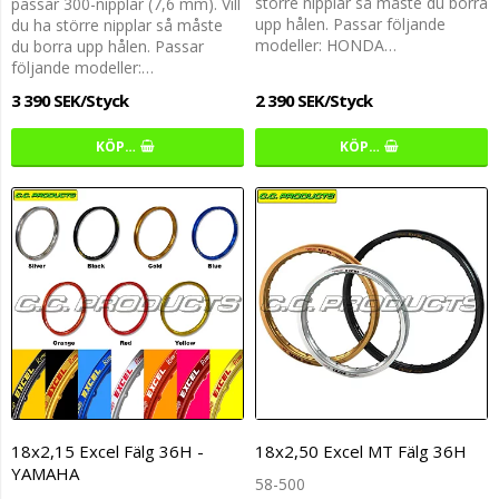
större nipplar så måste du borra
passar 300-nipplar (7,6 mm). Vill
upp hålen. Passar följande
du ha större nipplar så måste
modeller: HONDA…
du borra upp hålen. Passar
följande modeller:…
3 390 SEK/Styck
2 390 SEK/Styck
KÖP…
KÖP…
18x2,15 Excel Fälg 36H -
18x2,50 Excel MT Fälg 36H
YAMAHA
58-500