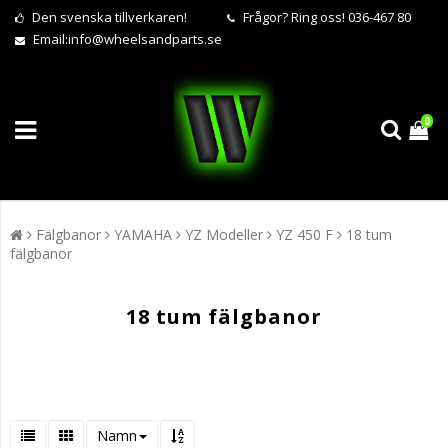
Den svenska tillverkaren!
Frågor?
Ring oss! 036-467 80
Email:
info@wheelsandparts.se
0
Fälgbanor
YAMAHA
YZ Modeller
YZ 450 F
18 tum
fälgbanor
18 tum fälgbanor
Namn