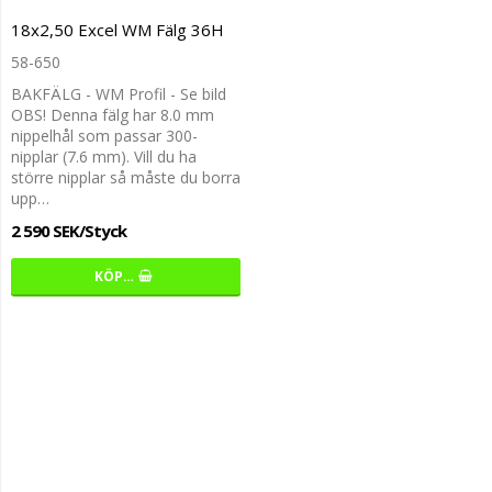
18x2,50 Excel WM Fälg 36H
58-650
BAKFÄLG - WM Profil - Se bild
OBS! Denna fälg har 8.0 mm
nippelhål som passar 300-
nipplar (7.6 mm). Vill du ha
större nipplar så måste du borra
upp…
2 590 SEK/Styck
KÖP…