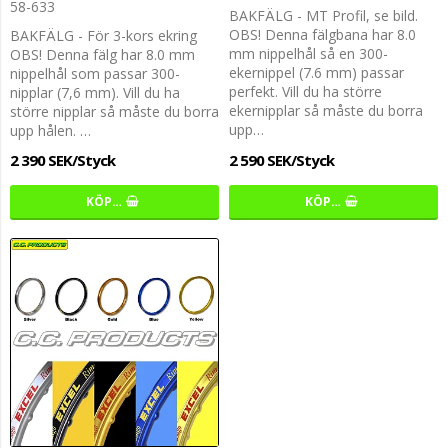
58-633
BAKFÄLG - MT Profil, se bild.
OBS! Denna fälgbana har 8.0
BAKFÄLG - För 3-kors ekring
mm nippelhål så en 300-
OBS! Denna fälg har 8.0 mm
ekernippel (7.6 mm) passar
nippelhål som passar 300-
perfekt. Vill du ha större
nipplar (7,6 mm). Vill du ha
ekernipplar så måste du borra
större nipplar så måste du borra
upp…
upp hålen. …
2 390 SEK/Styck
2 590 SEK/Styck
KÖP…
KÖP…