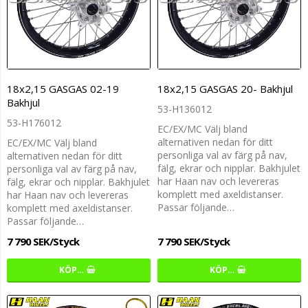
18x2,15 GASGAS 02-19
18x2,15 GASGAS 20- Bakhjul
Bakhjul
53-H136012
53-H176012
EC/EX/MC Välj bland
alternativen nedan för ditt
EC/EX/MC Välj bland
personliga val av färg på nav,
alternativen nedan för ditt
fälg, ekrar och nipplar. Bakhjulet
personliga val av färg på nav,
har Haan nav och levereras
fälg, ekrar och nipplar. Bakhjulet
komplett med axeldistanser.
har Haan nav och levereras
Passar följande…
komplett med axeldistanser.
Passar följande…
7 790 SEK/Styck
7 790 SEK/Styck
KÖP…
KÖP…