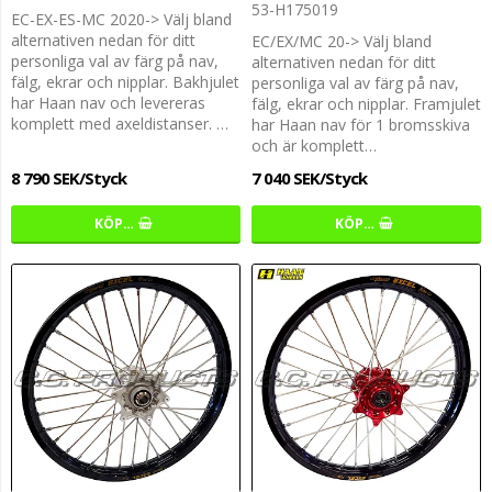
53-H175019
EC-EX-ES-MC 2020-> Välj bland
alternativen nedan för ditt
EC/EX/MC 20-> Välj bland
personliga val av färg på nav,
alternativen nedan för ditt
fälg, ekrar och nipplar. Bakhjulet
personliga val av färg på nav,
har Haan nav och levereras
fälg, ekrar och nipplar. Framjulet
komplett med axeldistanser. …
har Haan nav för 1 bromsskiva
och är komplett…
8 790 SEK/Styck
7 040 SEK/Styck
KÖP…
KÖP…