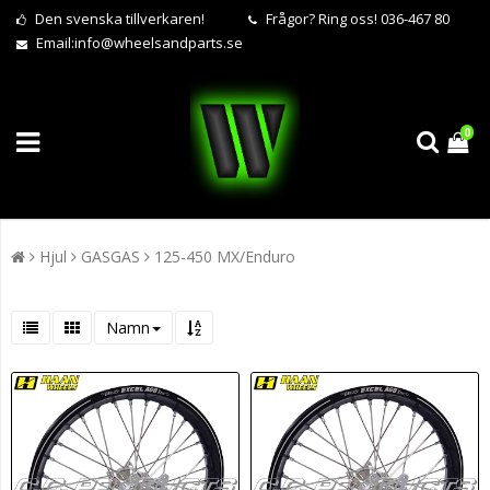
Den svenska tillverkaren!
Frågor?
Ring oss! 036-467 80
Email:
info@wheelsandparts.se
0
Hjul
GASGAS
125-450 MX/Enduro
Namn