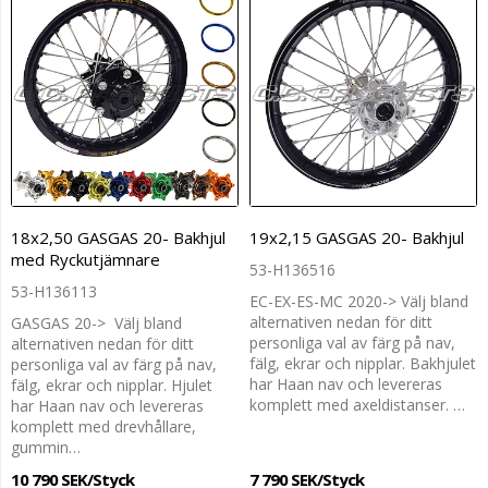
18x2,50 GASGAS 20- Bakhjul
19x2,15 GASGAS 20- Bakhjul
med Ryckutjämnare
53-H136516
53-H136113
EC-EX-ES-MC 2020-> Välj bland
alternativen nedan för ditt
GASGAS 20-> Välj bland
personliga val av färg på nav,
alternativen nedan för ditt
fälg, ekrar och nipplar. Bakhjulet
personliga val av färg på nav,
har Haan nav och levereras
fälg, ekrar och nipplar. Hjulet
komplett med axeldistanser. …
har Haan nav och levereras
komplett med drevhållare,
gummin…
10 790 SEK/Styck
7 790 SEK/Styck