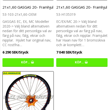
21x1,60 GASGAS 20- Framhjul
21x1,60 GASGAS 20- Framhjul
53-103-21x1,60-OEM
53-H135319
GASGAS EC, EX, MC Modeller
EC/EX/MC 20-> Välj bland
2020-> Välj bland alternativen
alternativen nedan för ditt
nedan för ditt personliga val av
personliga val av färg på nav,
färg på nav, fälg, ekrar och
fälg, ekrar och nipplar. Framjulet
nipplar. Hjulet har original nav,
har Haan nav för 1 bromsskiva
CC rostfria…
och är komplett…
6 290 SEK/Styck
7 040 SEK/Styck
KÖP…
KÖP…