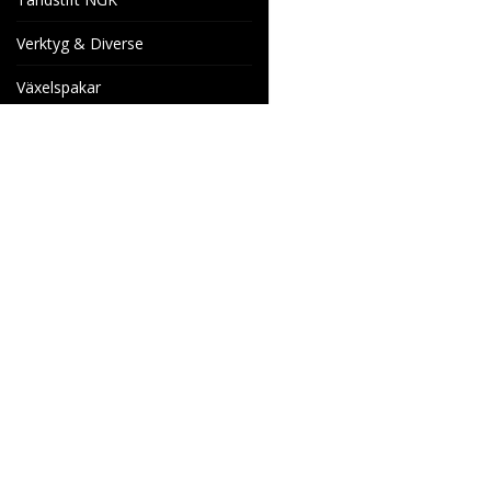
Verktyg & Diverse
Växelspakar
Venhill Bromsslangar och
Tillbehör
Specialorder
Cake Motorcyklar
Reservdelar
Wheels & Parts
Industrigatan 4
566 34 HABO
SVERIGE
info@wheelsandparts.se
036-467 80
Ångerformulär
SE559418-9135