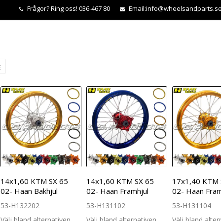
Frågor?
Ring oss! 036-467 80
Email:
info@wheelsandparts.s
14x1,60 KTM SX 65
14x1,60 KTM SX 65
17x1,40 KTM 
02- Haan Bakhjul
02- Haan Framhjul
02- Haan Fram
53-H132202
53-H131102
53-H131104
Välj bland alternativen
Välj bland alternativen
Välj bland alte