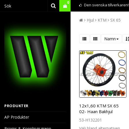
0
Den svenska tillverkaren!
Hjul
KTM
SX 65
Namn
12x1,60 KTM SX 65
PRODUKTER
02- Haan Bakhjul
AP Produkter
53-H132201
Välj bland alternativen
Broms & Kopplingsgrepp