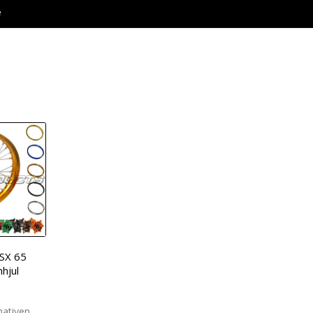
e
SX 65
hjul
rnativen