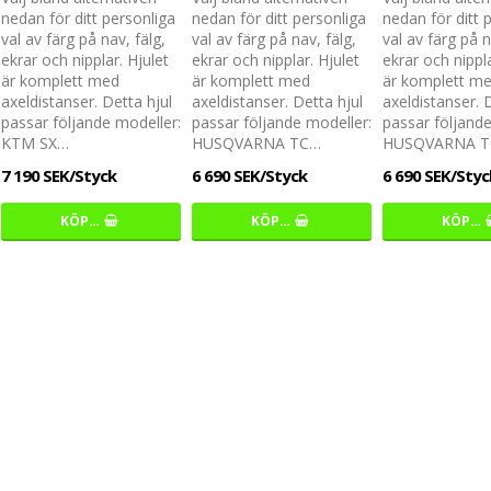
nedan för ditt personliga
nedan för ditt personliga
nedan för ditt 
val av färg på nav, fälg,
val av färg på nav, fälg,
val av färg på n
ekrar och nipplar. Hjulet
ekrar och nipplar. Hjulet
ekrar och nippla
är komplett med
är komplett med
är komplett m
axeldistanser. Detta hjul
axeldistanser. Detta hjul
axeldistanser. 
passar följande modeller:
passar följande modeller:
passar följande
KTM SX…
HUSQVARNA TC…
HUSQVARNA 
7 190 SEK/Styck
6 690 SEK/Styck
6 690 SEK/Styc
KÖP…
KÖP…
KÖP…