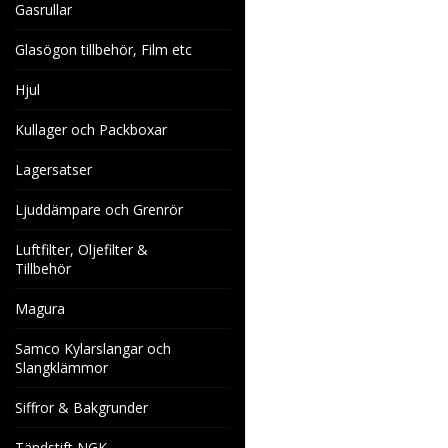
Gasrullar
Glasögon tillbehör, Film etc
Hjul
Kullager och Packboxar
Lagersatser
Ljuddämpare och Grenrör
Luftfilter, Oljefilter &
Tillbehör
Magura
Samco Kylarslangar och
Slangklämmor
Siffror & Bakgrunder
Tändstift NGK