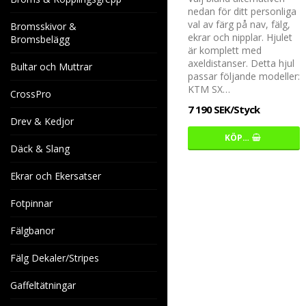
nedan för ditt personliga
val av färg på nav, fälg,
Bromsskivor &
ekrar och nipplar. Hjulet
Bromsbelägg
är komplett med
axeldistanser. Detta hjul
Bultar och Muttrar
passar följande modeller:
KTM SX…
CrossPro
7 190 SEK/Styck
Drev & Kedjor
KÖP…
Däck & Slang
Ekrar och Ekersatser
Fotpinnar
Fälgbanor
Fälg Dekaler/Stripes
Gaffeltätningar