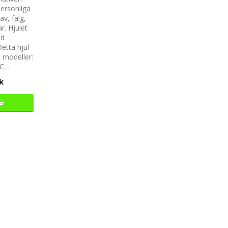
personliga
av, fälg,
r. Hjulet
ed
Detta hjul
 modeller:
TC…
k