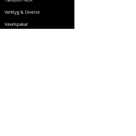
Verktyg & Diverse
Växelspakar
Venhill Bromsslangar och
Tillbehör
Specialorder
Cake Motorcyklar
Reservdelar
Wheels & Parts
Industrigatan 4
566 34 HABO
SVERIGE
info@wheelsandparts.se
036-467 80
Ångerformulär
SE559418-9135