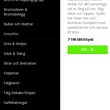
nedan för ditt personliga
val av färg på nav, fälg,
Bromsskivor &
ekrar och nipplar. Hjulet
Bromsbelägg
har Haan nav och
levereras komplett med
Bultar och Muttrar
axeldistanser och skruvar
till drev…
CrossPro
7 190 SEK/Styck
Drev & Kedjor
KÖP…
Däck & Slang
Ekrar och Ekersatser
Fotpinnar
Fälgbanor
Fälg Dekaler/Stripes
Gaffeltätningar