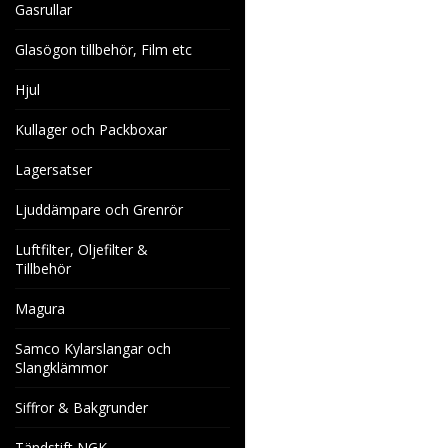
Gasrullar
Glasögon tillbehör, Film etc
Hjul
Kullager och Packboxar
Lagersatser
Ljuddämpare och Grenrör
Luftfilter, Oljefilter &
Tillbehör
Magura
Samco Kylarslangar och
Slangklämmor
Siffror & Bakgrunder
Tändstift NGK