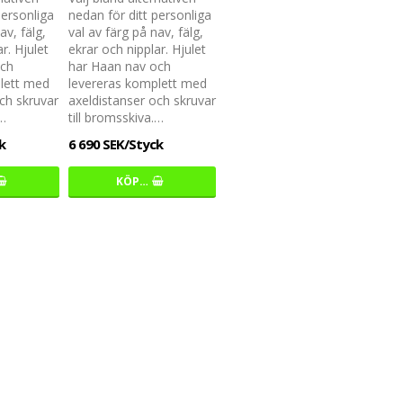
personliga
nedan för ditt personliga
av, fälg,
val av färg på nav, fälg,
r. Hjulet
ekrar och nipplar. Hjulet
och
har Haan nav och
lett med
levereras komplett med
ch skruvar
axeldistanser och skruvar
.…
till bromsskiva.…
k
6 690 SEK/Styck
KÖP…