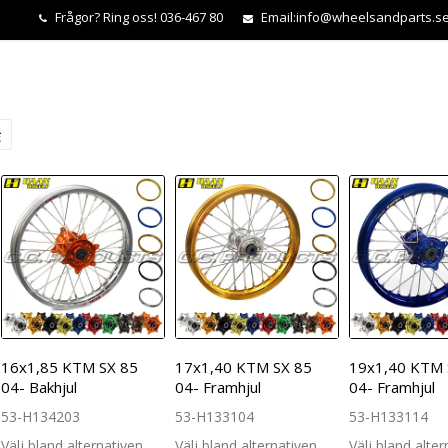
Frågor?
Ring oss! 036-467 80
Email:
info@wheelsandparts.s
16x1,85 KTM SX 85
17x1,40 KTM SX 85
19x1,40 KTM 
04- Bakhjul
04- Framhjul
04- Framhjul
53-H134203
53-H133104
53-H133114
Välj bland alternativen
Välj bland alternativen
Välj bland alte