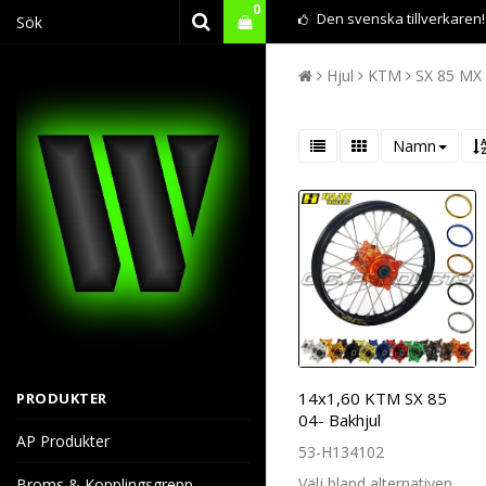
0
Den svenska tillverkaren!
Hjul
KTM
SX 85 MX
Din varukorg är tom
Namn
14x1,60 KTM SX 85
PRODUKTER
04- Bakhjul
AP Produkter
53-H134102
Välj bland alternativen
Broms & Kopplingsgrepp