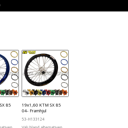
e
SX 85
19x1,60 KTM SX 85
04- Framhjul
53-H133124
rnativen
Välj bland alternativen