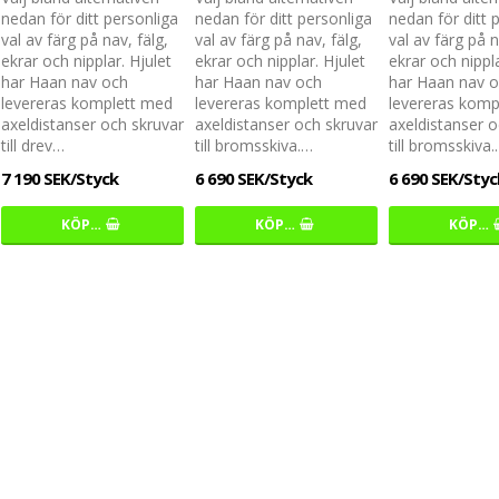
nedan för ditt personliga
nedan för ditt personliga
nedan för ditt 
val av färg på nav, fälg,
val av färg på nav, fälg,
val av färg på n
ekrar och nipplar. Hjulet
ekrar och nipplar. Hjulet
ekrar och nippla
har Haan nav och
har Haan nav och
har Haan nav 
levereras komplett med
levereras komplett med
levereras komp
axeldistanser och skruvar
axeldistanser och skruvar
axeldistanser o
till drev…
till bromsskiva.…
till bromsskiva
7 190 SEK/Styck
6 690 SEK/Styck
6 690 SEK/Styc
KÖP…
KÖP…
KÖP…