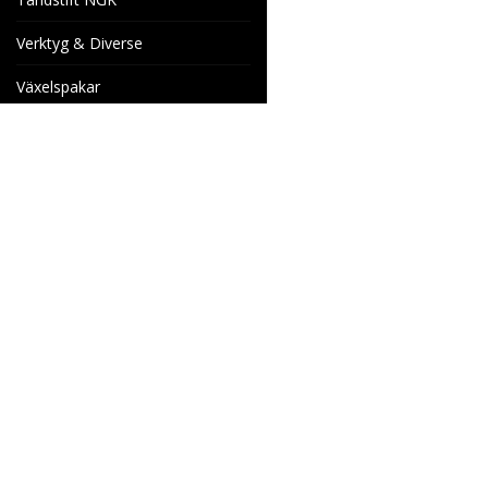
Verktyg & Diverse
Växelspakar
Venhill Bromsslangar och
Tillbehör
Specialorder
Cake Motorcyklar
Reservdelar
Wheels & Parts
Industrigatan 4
566 34 HABO
SVERIGE
info@wheelsandparts.se
036-467 80
Ångerformulär
SE559418-9135