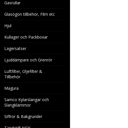
Gasrullar
Glasögon tillbehör, Film etc
Hjul
Kullager och Packboxar
Lagersatser
Ljuddämpare och Grenrör
Luftfilter, Oljefilter &
Tillbehör
Magura
Samco Kylarslangar och
Slangklämmor
Siffror & Bakgrunder
Tändstift NGK