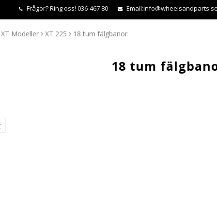
Frågor?
Ring oss! 036-467 80
Email:
info@wheelsandparts.s
XT Modeller
XT 225
18 tum fälgbanor
18 tum fälgban