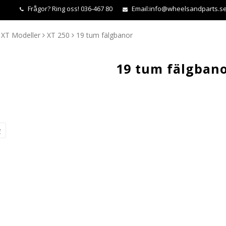
Frågor?
Ring oss! 036-467 80
Email:
info@wheelsandparts.s
XT Modeller
XT 250
19 tum fälgbanor
19 tum fälgban