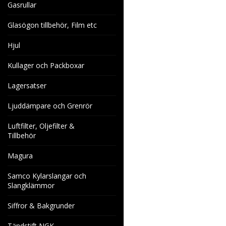
Gasrullar
Glasögon tillbehör, Film etc
Hjul
Kullager och Packboxar
Lagersatser
Ljuddämpare och Grenrör
Luftfilter, Oljefilter &
Tillbehör
Magura
Samco Kylarslangar och
Slangklämmor
Siffror & Bakgrunder
Tändstift NGK