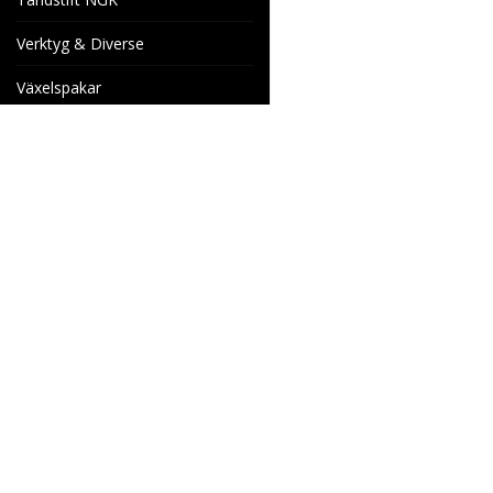
Verktyg & Diverse
Växelspakar
Venhill Bromsslangar och
Tillbehör
Specialorder
Cake Motorcyklar
Reservdelar
Wheels & Parts
Industrigatan 4
566 34 HABO
SVERIGE
info@wheelsandparts.se
036-467 80
Ångerformulär
SE559418-9135