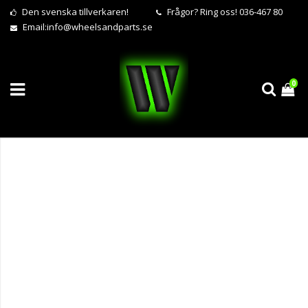
Den svenska tillverkaren!
Frågor?
Ring oss! 036-467 80
Email:
info@wheelsandparts.se
0